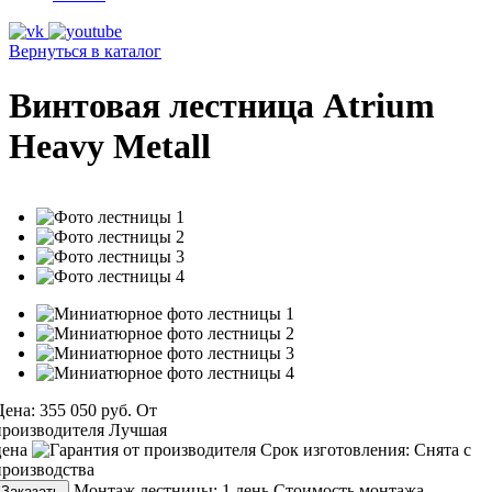
Вернуться в каталог
Винтовая лестница Atrium
Heavy Metall
Цена:
355 050 руб.
От
производителя
Лучшая
цена
Срок изготовления:
Снята с
производства
Монтаж лестницы:
1 день
Стоимость монтажа
Заказать