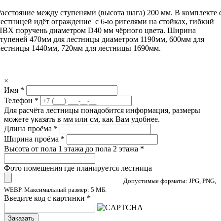
Расстояние между ступенями (высота шага) 200 мм. В комплекте 
лестницей идёт ограждение с 6-ю ригелями на стойках, гибкий
ПВХ поручень диаметром D40 мм чёрного цвета. Ширина
ступеней 470мм для лестницы диаметром 1190мм, 600мм для
лестницы 1440мм, 720мм для лестницы 1690мм.
×
Имя
*
Телефон
*
Для расчёта лестницы понадобится информация, размеры
можете указать в мм или см, как Вам удобнее.
Длина проёма
*
Ширина проёма
*
Высота от пола 1 этажа до пола 2 этажа
*
Фото помещения где планируется лестница
Допустимые форматы: JPG, PNG,
WEBP. Максимальный размер: 5 МБ.
Введите код с картинки
*
Заказать